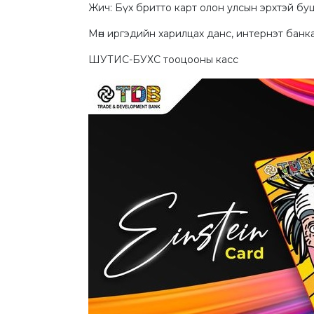
Жич: Бүх бритто карт олон улсын эрхтэй буц
Мөн иргэдийн харилцах данс, интернэт банк
ШУТИС-БУХС тооцооны касс