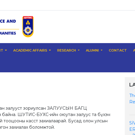
NT
ACADEMIC AFFAIRS
RESEARCH
ALUMNI
CONTACT
L
Th
Re
утан залууст зориулсан ЗАЛУУСЫН БАГЦ
 авч байна. ШУТИС-БУХС-ийн оюутан залуус та бүхэн
ай тооцооны касст захиалаарай. Бусад олон улсын
Sİ
онгон захиалах боломжтой.
ER