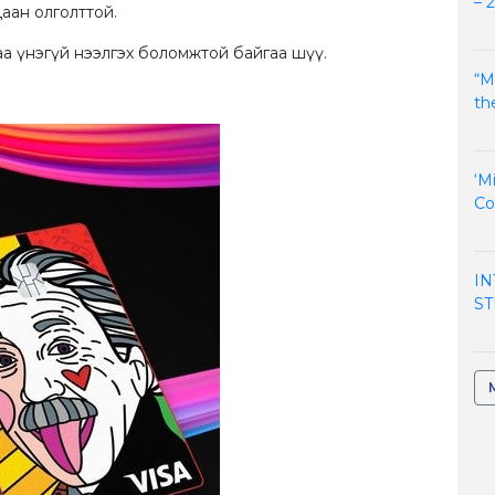
– 
аан олголттой.
аа үнэгүй нээлгэх боломжтой байгаа шүү.
“M
th
‘M
Co
IN
ST