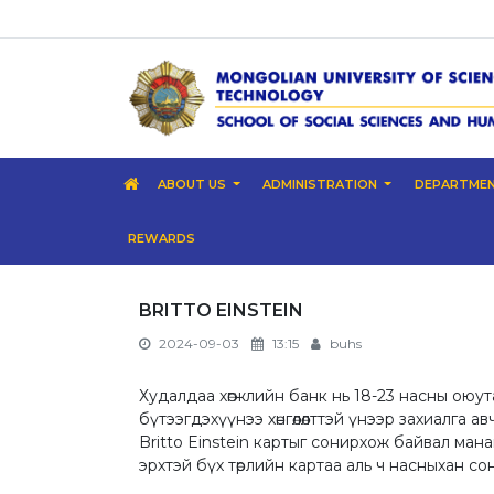
ABOUT US
ADMINISTRATION
DEPARTME
REWARDS
BRITTO EINSTEIN
2024-09-03
13:15
buhs
Худалдаа хөгжлийн банк нь 18-23 насны ою
бүтээгдэхүүнээ хөнгөлөлттэй үнээр захиалга
Britto Einstein картыг сонирхож байвал ман
эрхтэй бүх төрлийн картаа аль ч насныхан с