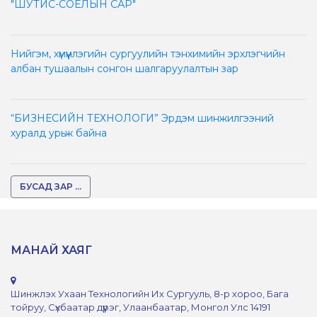
"ШУТИС-СОЁЛЫН САР"
Нийгэм, хүмүүнлэгийн сургуулийн тэнхимийн эрхлэгчийн
албан тушаалын сонгон шалгаруулалтын зар
“БИЗНЕСИЙН ТЕХНОЛОГИ” Эрдэм шинжилгээний
хуралд урьж байна
БУСАД ЗАР ...
МАНАЙ ХАЯГ
Шинжлэх Ухаан Технологийн Их Сургууль, 8-р хороо, Бага
тойруу, Сүхбаатар дүүрэг, Улаанбаатар, Монгол Улс 14191