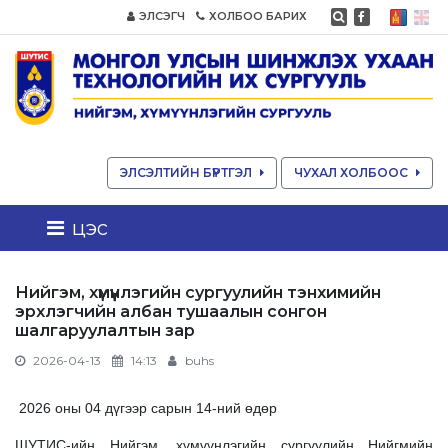
ЭЛСЭГЧ
ХОЛБОО БАРИХ
ЭЛСЭЛТИЙН БҮРТГЭЛ
ЧУХАЛ ХОЛБООС
цэс
Нийгэм, хүмүүнлэгийн сургуулийн тэнхимийн
эрхлэгчийн албан тушаалын сонгон
шалгаруулалтын зар
2026-04-13
14:13
buhs
2026 оны 04 дүгээр сарын 14-ний өдөр
ШУТИС-ийн Нийгэм, хүмүүнлэгийн сургуулийн Нийгмийн