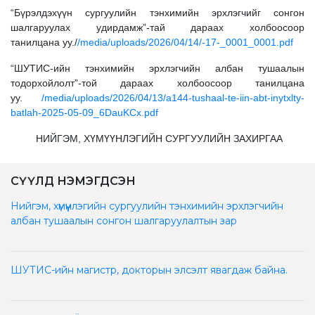
“Бүрэлдэхүүн сургуулийн тэнхимийн эрхлэгчийг сонгон
шалгаруулах удирдамж”-тай дараах холбоосоор
танилцана уу./
/media/uploads/2026/04/14/-17-_0001_0001.pdf
“ШУТИС-ийн тэнхимийн эрхлэгчийн албан тушаалын
тодорхойлолт”-той дараах холбоосоор танилцана
уу.
/media/uploads/2026/04/13/a144-tushaal-te-iin-abt-inytxlty-
batlah-2025-05-09_6DauKCx.pdf
НИЙГЭМ, ХҮМҮҮНЛЭГИЙН СУРГУУЛИЙН ЗАХИРГАА
СҮҮЛД НЭМЭГДСЭН
Нийгэм, хүмүүнлэгийн сургуулийн тэнхимийн эрхлэгчийн
албан тушаалын сонгон шалгаруулалтын зар
ШУТИС-ийн магистр, докторын элсэлт явагдаж байна.