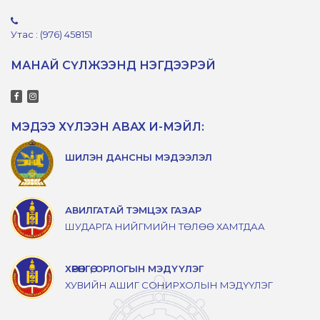
Утас : (976) 458151
МАНАЙ СҮЛЖЭЭНД НЭГДЭЭРЭЙ
МЭДЭЭ ХҮЛЭЭН АВАХ И-МЭЙЛ:
ШИЛЭН ДАНСНЫ МЭДЭЭЛЭЛ
АВИЛГАТАЙ ТЭМЦЭХ ГАЗАР
ШУДАРГА НИЙГМИЙН ТӨЛӨӨ ХАМТДАА
ХӨРӨНГӨ, ОРЛОГЫН МЭДҮҮЛЭГ
ХУВИЙН АШИГ СОНИРХОЛЫН МЭДҮҮЛЭГ