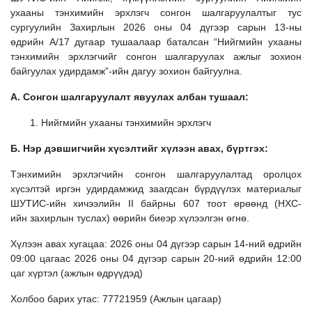
ухааны тэнхимийн эрхлэгч сонгон шалгаруулалтыг тус
сургуулийн Захирлын 2026 оны 04 дүгээр сарын 13-ны
өдрийн А/17 дугаар тушаалаар баталсан “Нийгмийн ухааны
тэнхимийн эрхлэгчийг сонгон шалгаруулах ажлыг зохион
байгуулах удирдамж”-ийн дагуу зохион байгуулна.
А. Сонгон шалгаруулалт явуулах албан тушаал:
1. Нийгмийн ухааны тэнхимийн эрхлэгч
Б. Нэр дэвшигчийн хүсэлтийг хүлээн авах, бүртгэх:
Тэнхимийн эрхлэгчийн сонгон шалгаруулалтад оролцох
хүсэлтэй иргэн удирдамжид заагдсан бүрдүүлэх материалыг
ШУТИС-ийн хичээлийн
II байрны 607 тоот өрөөнд (НХС-
ийн захирлын туслах) өөрийн биеэр хүлээлгэн өгнө.
Хүлээн авах хугацаа: 2026 оны 04 дүгээр сарын 14-ний өдрийн
09:00 цагаас 2026 оны 04 дүгээр сарын 20-ний өдрийн 12:00
цаг хүртэл (ажлын өдрүүдэд)
Холбоо барих утас: 77721959 (Ажлын цагаар)