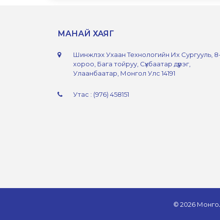
МАНАЙ ХАЯГ
Шинжлэх Ухаан Технологийн Их Сургууль, 8
хороо, Бага тойруу, Сүхбаатар дүүрэг,
Улаанбаатар, Монгол Улс 14191
Утас : (976) 458151
© 2026 Монго