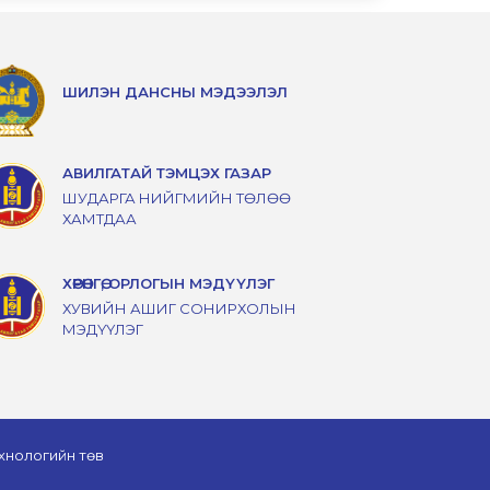
ШИЛЭН ДАНСНЫ МЭДЭЭЛЭЛ
АВИЛГАТАЙ ТЭМЦЭХ ГАЗАР
ШУДАРГА НИЙГМИЙН ТӨЛӨӨ
ХАМТДАА
ХӨРӨНГӨ, ОРЛОГЫН МЭДҮҮЛЭГ
ХУВИЙН АШИГ СОНИРХОЛЫН
МЭДҮҮЛЭГ
хнологийн төв