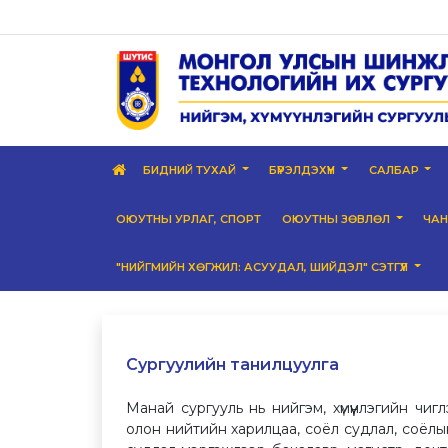
БИДНИЙ ТУХАЙ
БҮРЭЛДЭХҮҮН
САЛБАР
ОЮУТНЫ УРЛАГ, СПОРТ
ОЮУТНЫ ЗӨВЛӨЛ
ЧА
"НИЙГМИЙН ХӨГЖИЛ: АСУУДАЛ, ШИЙДЭЛ" СЭТГҮҮЛ
Сургуулийн танилцуулга
Манай сургууль нь нийгэм, хүмүүнлэгийн чиг
олон нийтийн харилцаа, соёл судлал, соёлы