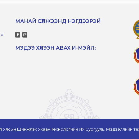
МАНАЙ СҮЛЖЭЭНД НЭГДЭЭРЭЙ
-р
МЭДЭЭ ХҮЛЭЭН АВАХ И-МЭЙЛ:
л Улсын Шинжлэх Ухаан Технологийн Их Сургууль, Мэдээллийн те