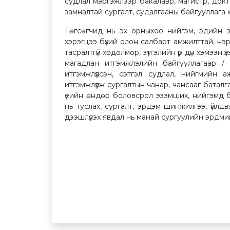
судлал мэргэжлээр бакалавр, магистр, докто
замналтай сургалт, судалгааны байгууллага 
Төгсөгчид нь эх орныхоо нийгэм, эдийн з
хэрэгцээ бүхий олон салбарт амжилттай, нэ
тасралтгүй хөдөлмөр, зүтгэлийн үр дүн хэмээн
магадлан итгэмжлэлийн байгууллагаар /
итгэмжлүүлсэн, сэтгэл судлал, нийгмийн
итгэмжлүүлж сургалтын чанар, чансааг бата
үеийн өндөр боловсрол эзэмших, нийгэмд б
нь туслах, сургалт, эрдэм шинжилгээ, үйлд
дээшлүүлэх явдал нь манай сургуулийн эрдми