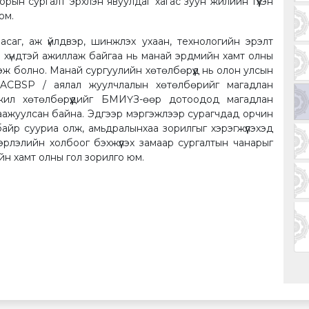
рын сургалт эрхлэн явуулдаг хагас зуун жилийн түүхэн
юм.
асаг, аж үйлдвэр, шинжлэх ухаан, технологийн эрэлт
р хүндтэй ажиллаж байгаа нь манай эрдмийн хамт олны
 үзэж болно. Манай сургуулийн хөтөлбөрүүд нь олон улсын
 ACBSP / аялал жуулчлалын хөтөлбөрийг магадлан
 ажил хөтөлбөрүүдийг БМИҮЗ-өөр дотоодод магадлан
лгаажуулсан байна. Эдгээр мэргэжлээр сурагчдад орчин
айр сууриа олж, амьдралынхаа зорилгыг хэрэгжүүлэхэд
вэрлэлийн холбоог бэхжүүлэх замаар сургалтын чанарыг
йн хамт олны гол зорилго юм.