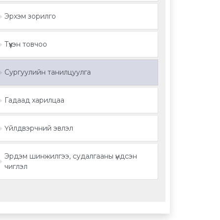
Эрхэм зорилго
Түүхэн товчоо
Сургуулийн танилцуулга
Гадаад харилцаа
Үйлдвэрчний эвлэл
Эрдэм шинжилгээ, судалгааны үндсэн
чиглэл