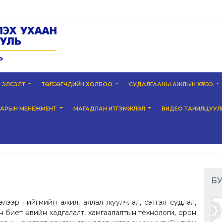
ЭЛСЭЛТ
ТӨГСӨГЧДИЙН ХОЛБОО
СУДАЛГААНЫ АЖЛЫН ХҮРЭЭ
НАРЫН МЕНЕЖМЕНТ
МАГАДЛАН ИТГЭМЖЛЭЛ
ВИДЕО ТАНИЛЦУУЛ
БУ
лэлээр нийгмийн ажил, аялал жуулчлал, сэтгэл судлал,
н биет өвийн хадгалалт, хамгаалалтын технологи, орон