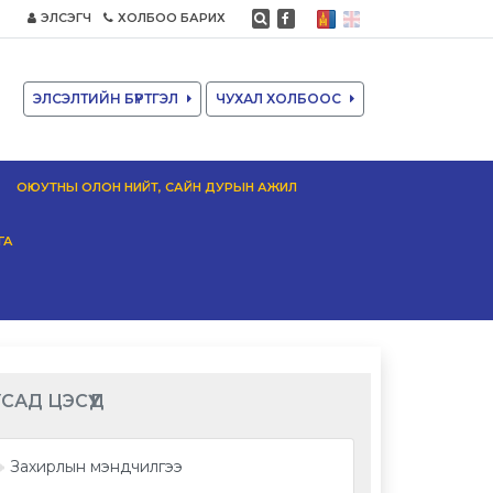
ЭЛСЭГЧ
ХОЛБОО БАРИХ
ЭЛСЭЛТИЙН БҮРТГЭЛ
ЧУХАЛ ХОЛБООС
ОЮУТНЫ ОЛОН НИЙТ, САЙН ДУРЫН АЖИЛ
ГА
САД ЦЭСҮҮД
Захирлын мэндчилгээ