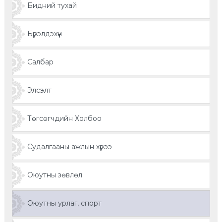
Бидний тухай
Бүрэлдэхүүн
Салбар
Элсэлт
Төгсөгчдийн Холбоо
Судалгааны ажлын хүрээ
Оюутны зөвлөл
Оюутны урлаг, спорт