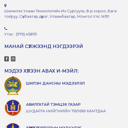
Шинжлэх Ухаан Технологийн Их Сургууль, 8-р хороо, Бага
тойруу, Сүхбаатар дүүрэг, Улаанбаатар, Монгол Улс 14191
Утас : (976) 458151
МАНАЙ СҮЛЖЭЭНД НЭГДЭЭРЭЙ
МЭДЭЭ ХҮЛЭЭН АВАХ И-МЭЙЛ:
ШИЛЭН ДАНСНЫ МЭДЭЭЛЭЛ
АВИЛГАТАЙ ТЭМЦЭХ ГАЗАР
ШУДАРГА НИЙГМИЙН ТӨЛӨӨ ХАМТДАА
ХӨРӨНГӨ, ОРЛОГЫН МЭДҮҮЛЭГ