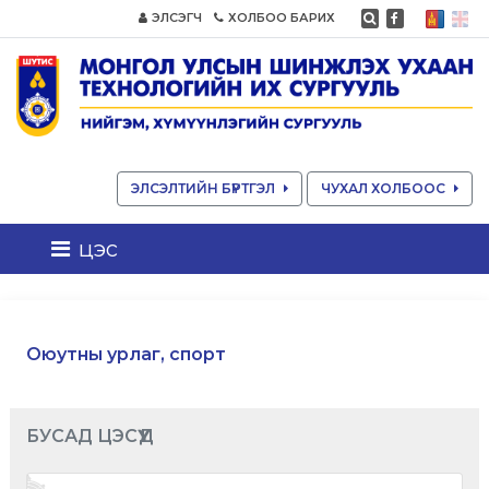
ЭЛСЭГЧ
ХОЛБОО БАРИХ
ЭЛСЭЛТИЙН БҮРТГЭЛ
ЧУХАЛ ХОЛБООС
цэс
Оюутны урлаг, спорт
БУСАД ЦЭСҮҮД