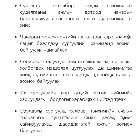
Сургалтын хөтөлбөр, эрдэм шинжилгээ
судалгааны ажлын дотоод чанарын
баталгаажуулалтыг хангах, хянах, дүн шинжилгээ
хийх
Чанарын менежментийн тогтолцоог хэрэгжүүлэх үйл
явцыг бүрэлдэхүүн сургуулийн хэмжээнд зохион
байгуулж, манлайлах
Сонирхогч талуудын хамтын ажиллагааг өргөжүүлж,
холбогдох мэдээлэл цуглуулах, дүн шинжилгээ
хийх, тэдний хэрэгцээ шаардлагад нийцүүлэх ажлыг
зохион байгуулах
Их сургуулийн нэр хүндийг өсгөх нийгмийн
хариуцлагын бодлогыг хэрэгжүүлэх, нийтэд түгээх
Бүрэлдэхүүн сургууль, салбар, тэнхимийн ажлын
төлөвлөгөө, гүйцэтгэлийг хянах, үнэлэх, түүнийг
сайжруулахад шаардлагатай ажлыг зохион
байгуулах