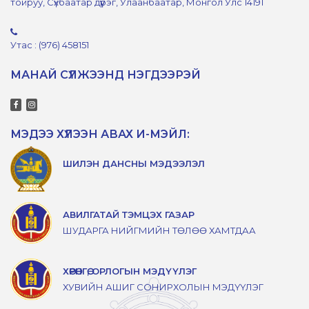
тойруу, Сүхбаатар дүүрэг, Улаанбаатар, Монгол Улс 14191
Утас : (976) 458151
МАНАЙ СҮЛЖЭЭНД НЭГДЭЭРЭЙ
МЭДЭЭ ХҮЛЭЭН АВАХ И-МЭЙЛ:
ШИЛЭН ДАНСНЫ МЭДЭЭЛЭЛ
АВИЛГАТАЙ ТЭМЦЭХ ГАЗАР
ШУДАРГА НИЙГМИЙН ТӨЛӨӨ ХАМТДАА
ХӨРӨНГӨ, ОРЛОГЫН МЭДҮҮЛЭГ
ХУВИЙН АШИГ СОНИРХОЛЫН МЭДҮҮЛЭГ