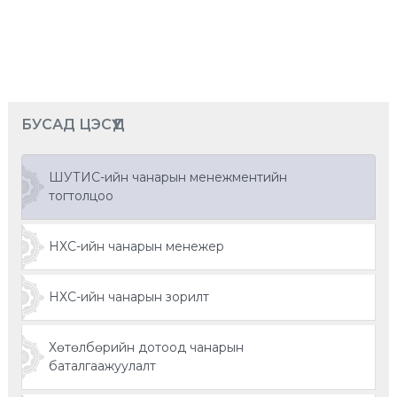
БУСАД ЦЭСҮҮД
ШУТИС-ийн чанарын менежментийн
тогтолцоо
НХС-ийн чанарын менежер
НХС-ийн чанарын зорилт
Хөтөлбөрийн дотоод чанарын
баталгаажуулалт