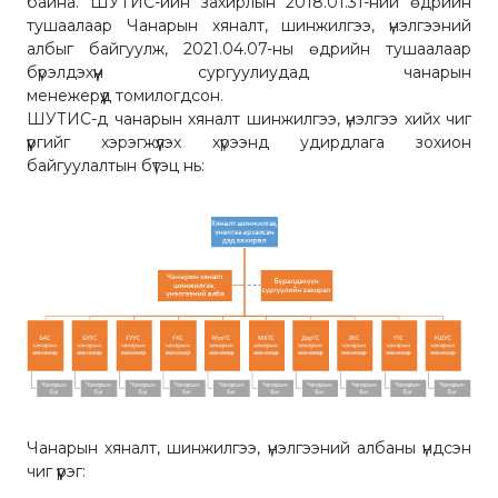
байна. ШУТИС-ийн захирлын 2018.01.31-ний өдрийн
тушаалаар Чанарын хяналт, шинжилгээ, үнэлгээний
албыг байгуулж, 2021.04.07-ны өдрийн тушаалаар
бүрэлдэхүүн сургуулиудад чанарын
менежерүүд томилогдсон.
ШУТИС-д чанарын хяналт шинжилгээ, үнэлгээ хийх чиг
үүргийг хэрэгжүүлэх хүрээнд удирдлага зохион
байгуулалтын бүтэц нь:
Чанарын хяналт, шинжилгээ, үнэлгээний албаны үндсэн
чиг үүрэг: