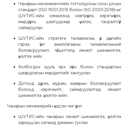
Чанарын менежментийн тогтолцооны олон улсын
стандарт (ISO 9001:2015 болон ISO 21001:2018)-ыг
ШУТИС-ийн хэмжээнд нэвтрүүлэх, хэрэгжүүлэх,
мөрдүүлэх, шалгуураар үнэлэх, тасралтгүй
сайжруулах
ШУТИС-ийн стратеги төлөвлөгөө, үр дүнгийн
гэрээ, үйл ажиллагааны төлөвлөгөөний
боловсруулалт, гүйцэтгэлд хяналт шинжилгээ,
үнэлгээ хийх
Холбогдох хууль эрх зүйн болон стандартын
шаардлагын мөрдөлтийг хангуулах
Дотоод дүрэм, журам, зааврын боловсруулалт
болоод хэрэгжилт, сайжруулалтад хяналт
шинжилгээ, үнэлгээ хийх
Чанарын менежерийн үндсэн чиг үүрэг:
ШУТИС-ийн чанарын хяналт шинжилгээ, үнэлгээ
хариуцсан нэгжид дэмжин туслах