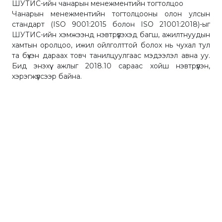
ШУТИС-ийн чанарын менежментийн тогтолцоо
Чанарын менежментийн тогтолцооны олон улсын
стандарт (ISO 9001:2015 болон ISO 21001:2018)-ыг
ШУТИС-ийн хэмжээнд нэвтрүүлэхэд багш, ажилтнуудын
хамтын оролцоо, ижил ойлголттой болох нь чухал тул
та бүхэн дараах товч танилцуулгаас мэдээлэл авна уу.
Бид энэхүү ажлыг 2018.10 сараас хойш нэвтрүүлэн,
хэрэгжүүлсээр байна.