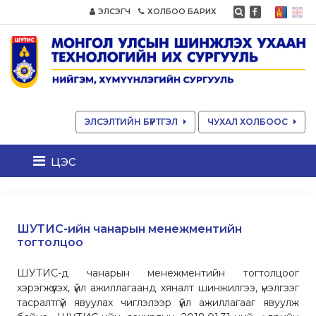
ЭЛСЭГЧ
ХОЛБОО БАРИХ
ЭЛСЭЛТИЙН БҮРТГЭЛ
ЧУХАЛ ХОЛБООС
цэс
ШУТИС-ийн чанарын менежментийн
тогтолцоо
ШУТИС-д чанарын менежментийн тогтолцоог
хэрэгжүүлэх, үйл ажиллагаанд хяналт шинжилгээ, үнэлгээг
тасралтгүй явуулах чиглэлээр үйл ажиллагааг явуулж