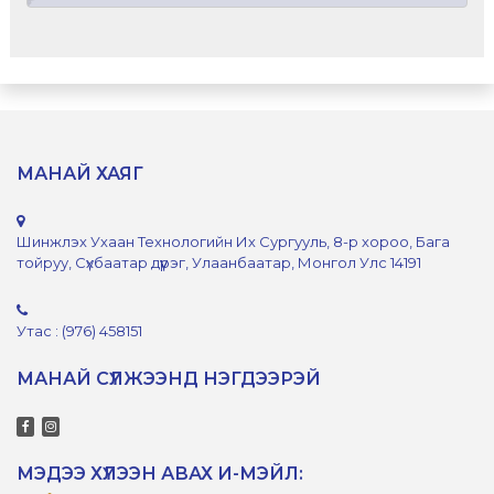
МАНАЙ ХАЯГ
Шинжлэх Ухаан Технологийн Их Сургууль, 8-р хороо, Бага
тойруу, Сүхбаатар дүүрэг, Улаанбаатар, Монгол Улс 14191
Утас : (976) 458151
МАНАЙ СҮЛЖЭЭНД НЭГДЭЭРЭЙ
МЭДЭЭ ХҮЛЭЭН АВАХ И-МЭЙЛ: