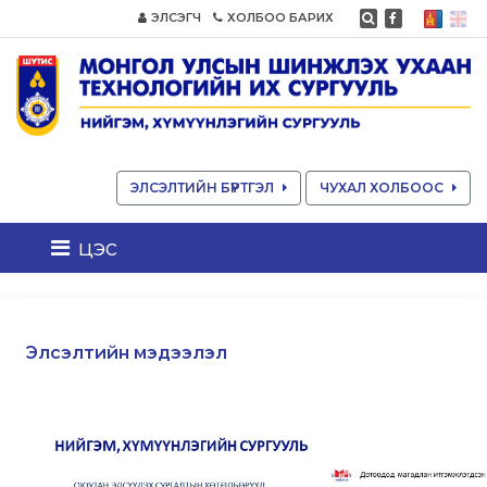
ЭЛСЭГЧ
ХОЛБОО БАРИХ
ЭЛСЭЛТИЙН БҮРТГЭЛ
ЧУХАЛ ХОЛБООС
цэс
Элсэлтийн мэдээлэл