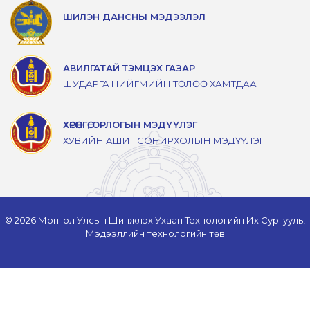
ШИЛЭН ДАНСНЫ МЭДЭЭЛЭЛ
АВИЛГАТАЙ ТЭМЦЭХ ГАЗАР
ШУДАРГА НИЙГМИЙН ТӨЛӨӨ ХАМТДАА
ХӨРӨНГӨ, ОРЛОГЫН МЭДҮҮЛЭГ
ХУВИЙН АШИГ СОНИРХОЛЫН МЭДҮҮЛЭГ
© 2026 Монгол Улсын Шинжлэх Ухаан Технологийн Их Сургууль,
Мэдээллийн технологийн төв