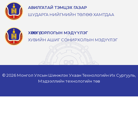
АВИЛГАТАЙ ТЭМЦЭХ ГАЗАР
ШУДАРГА НИЙГМИЙН ТӨЛӨӨ ХАМТДАА
ХӨРӨНГӨ, ОРЛОГЫН МЭДҮҮЛЭГ
ХУВИЙН АШИГ СОНИРХОЛЫН МЭДҮҮЛЭГ
© 2026 Монгол Улсын Шинжлэх Ухаан Технологийн Их Сургууль,
Мэдээллийн технологийн төв