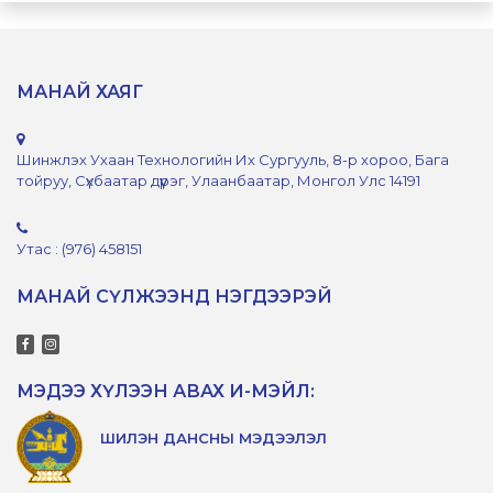
МАНАЙ ХАЯГ
Шинжлэх Ухаан Технологийн Их Сургууль, 8-р хороо, Бага
тойруу, Сүхбаатар дүүрэг, Улаанбаатар, Монгол Улс 14191
Утас : (976) 458151
МАНАЙ СҮЛЖЭЭНД НЭГДЭЭРЭЙ
МЭДЭЭ ХҮЛЭЭН АВАХ И-МЭЙЛ:
ШИЛЭН ДАНСНЫ МЭДЭЭЛЭЛ