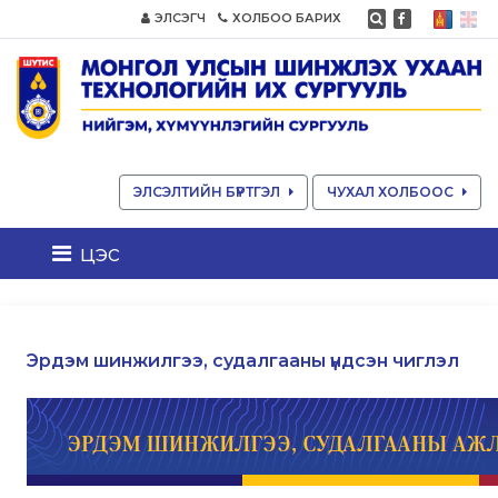
ЭЛСЭГЧ
ХОЛБОО БАРИХ
ЭЛСЭЛТИЙН БҮРТГЭЛ
ЧУХАЛ ХОЛБООС
цэс
Эрдэм шинжилгээ, судалгааны үндсэн чиглэл