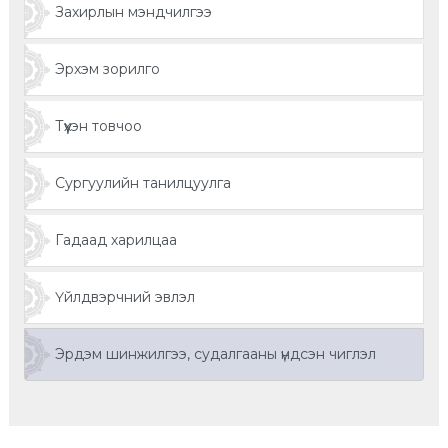
Захирлын мэндчилгээ
Эрхэм зорилго
Түүхэн товчоо
Сургуулийн танилцуулга
Гадаад харилцаа
Үйлдвэрчний эвлэл
Эрдэм шинжилгээ, судалгааны үндсэн чиглэл