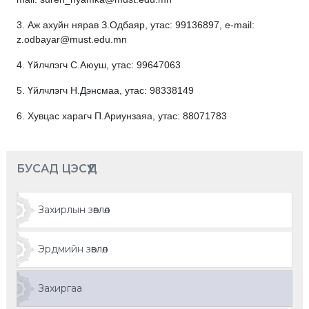
3.
Аж ахуйн нярав З.Одбаяр, утас: 99136897, e-mail:
z.odbayar@must.edu.mn
4. Үйлчлэгч С.Аюуш, утас: 99647063
5. Үйлчлэгч Н.Дэнсмаа, утас: 98338149
6. Хувцас харагч П.Ариунзаяа, утас: 88071783
БУСАД ЦЭСҮҮД
Захирлын зөвлөл
Эрдмийн зөвлөл
Захиргаа