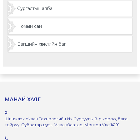
Сургалтын алба
Номын сан
Багшийн хөгжлийн баг
МАНАЙ ХАЯГ
Шинжлэх Ухаан Технологийн Их Сургууль, 8-р хороо, Бага
тойруу, Сүхбаатар дүүрэг, Улаанбаатар, Монгол Улс 14191