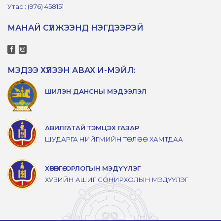
Утас : (976) 458151
МАНАЙ СҮЛЖЭЭНД НЭГДЭЭРЭЙ
МЭДЭЭ ХҮЛЭЭН АВАХ И-МЭЙЛ:
ШИЛЭН ДАНСНЫ МЭДЭЭЛЭЛ
АВИЛГАТАЙ ТЭМЦЭХ ГАЗАР
ШУДАРГА НИЙГМИЙН ТӨЛӨӨ ХАМТДАА
ХӨРӨНГӨ, ОРЛОГЫН МЭДҮҮЛЭГ
ХУВИЙН АШИГ СОНИРХОЛЫН МЭДҮҮЛЭГ