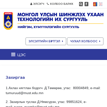
ЭЛСЭГЧ
ХОЛБОО БАРИХ
ЭЛСЭЛТИЙН БҮРТГЭЛ
ЧУХАЛ ХОЛБООС
цэс
Захиргаа
1.Ахлах нягтлан бодогч Д.Төмөрөө, утас: 80004849, e-mail:
tumuruud@must.edu.mn
2. Захирлын туслах Д.Нямсүрэн, утас:
99851624,
е-
mail:
suren_nyamka@must.edu.mn