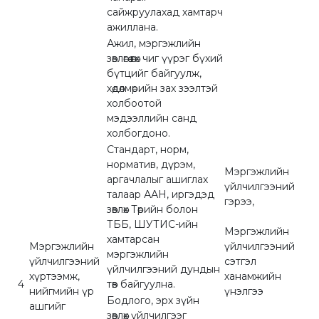
сайжруулахад хамтарч
ажиллана.
Ажил, мэргэжлийн
зөвлөгөө өгөх чиг үүрэг бүхий
бүтцийг байгуулж,
хөдөлмөрийн зах зээлтэй
холбоотой
мэдээллийн санд
холбогдоно.
Стандарт, норм,
норматив, дүрэм,
Мэргэжлийн
аргачлалыг ашиглах
үйлчилгээний
талаар ААН, иргэдэд
гэрээ,
зөвлөх Төрийн болон
ТББ, ШУТИС-ийн
Мэргэжлийн
хамтарсан
Мэргэжлийн
үйлчилгээний
мэргэжлийн
үйлчилгээний
сэтгэл
үйлчилгээний дундын
хүртээмж,
ханамжийн
4
төв байгуулна.
нийгмийн үр
үнэлгээ
Бодлого, эрх зүйн
ашгийг
зөвлөх үйлчилгээг