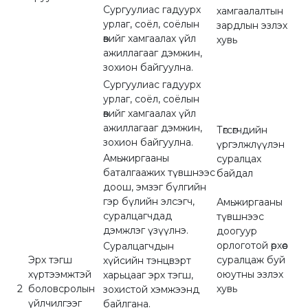
Сургуулиас гадуурх
хамгаалалтын
урлаг, соёл, соёлын
зардлын эзлэх
өвийг хамгаалах үйл
хувь
ажиллагааг дэмжин,
зохион байгуулна.
Сургуулиас гадуурх
урлаг, соёл, соёлын
өвийг хамгаалах үйл
ажиллагааг дэмжин,
Төгсөгчдийн
зохион байгуулна.
үргэлжлүүлэн
Амьжиргааны
суралцах
баталгаажих түвшнээс
байдал
доош, эмзэг бүлгийн
гэр бүлийн элсэгч,
Амьжиргааны
суралцагчдад
түвшнээс
дэмжлэг үзүүлнэ.
доогуур
орлоготой өрхөөс
Суралцагчдын
Эрх тэгш
суралцаж буй
хүйсийн тэнцвэрт
хүртээмжтэй
оюутны эзлэх
харьцааг эрх тэгш,
2
боловсролын
хувь
зохистой хэмжээнд
үйлчилгээг
байлгана.