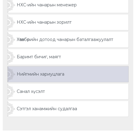
НХС-ийн чанарын менежер
НХС-ийн чанарын зорилт
Хөтөлбөрийн дотоод чанарын баталгаажуулалт
Баримт бичиг, маягт
Нийгмийн хариуцлага
Санал хүсэлт
Сэтгэл ханамжийн судалгаа