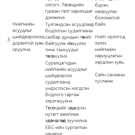
олгогч -Төгсөгчдийн
бүрэн
гурван талт харилцааг
хамруулах
дэмжинэ.
боломжтой
Нийгмийн
байх,
Тулгамдсан асуудлаар
асуудлыг
бодлогын судалгааны
шийдвэрлэхэд
Нийт орлогод
салбар дундын төвийг
3
дорвитой хувь
эзлэх
байгуулж хөгжүүлэх
оруулна.
нийгмийн
тинк танкуудыг
хариуцлагын
төвлөрүүлнэ.
зардлын хувь,
Суралцагчдын
нийгмийн асуудлыг
Сайн санааны
шийдвэрлэх
тусламж
судалгаанд
үндэслэсэн нэгдсэн
бодлого гаргаж
хэрэгжүүлнэ.
Төгсөгчдийг хөдөө, орон
нутагт ажиллаж
хөдөлмөрлөхөд зуучилна.
ЕБС-ийн сургалтын
чанарыг