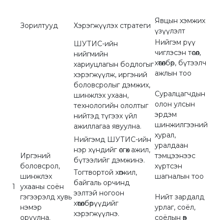
Явцын хэмжих
Зорилтууд
Хэрэгжүүлэх стратеги
үзүүлэлт
Нийгэм рүү
ШУТИС-ийн
чиглэсэн төсөл,
нийгмийн
хөтөлбөр, бүтээлч
хариуцлагын бодлогыг
ажлын тоо
хэрэгжүүлж, иргэний
боловсролыг дэмжих,
Суралцагчдын
шинжлэх ухаан,
олон улсын
технологийн ололтыг
эрдэм
нийтэд түгээх үйл
шинжилгээний
ажиллагаа явуулна.
хурал,
Нийгэмд ШУТИС-ийн
уралдаан
нэр хүндийг өсгөх ажил,
Иргэний
тэмцээнээс
бүтээлийг дэмжинэ.
боловсрол,
хүртсэн
Тогтвортой хөгжил,
шинжлэх
шагналын тоо
байгаль орчинд
1
ухааны соён
ээлтэй ногоон
гэгээрэлд хувь
Нийт зардалд
хөтөлбөрүүдийг
нэмэр
урлаг, соёл,
хэрэгжүүлнэ.
оруулна.
соёлын өв