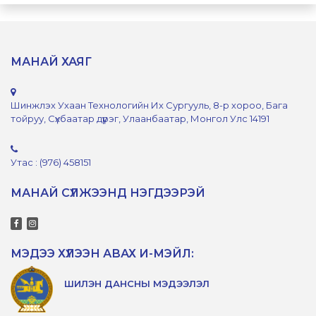
МАНАЙ ХАЯГ
Шинжлэх Ухаан Технологийн Их Сургууль, 8-р хороо, Бага
тойруу, Сүхбаатар дүүрэг, Улаанбаатар, Монгол Улс 14191
Утас : (976) 458151
МАНАЙ СҮЛЖЭЭНД НЭГДЭЭРЭЙ
МЭДЭЭ ХҮЛЭЭН АВАХ И-МЭЙЛ:
ШИЛЭН ДАНСНЫ МЭДЭЭЛЭЛ