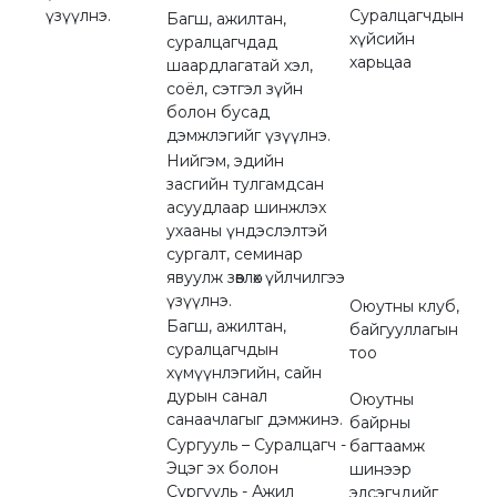
үзүүлнэ.
Суралцагчдын
Багш, ажилтан,
хүйсийн
суралцагчдад
харьцаа
шаардлагатай хэл,
соёл, сэтгэл зүйн
болон бусад
дэмжлэгийг үзүүлнэ.
Нийгэм, эдийн
засгийн тулгамдсан
асуудлаар шинжлэх
ухааны үндэслэлтэй
сургалт, семинар
явуулж зөвлөх үйлчилгээ
үзүүлнэ.
Оюутны клуб,
Багш, ажилтан,
байгууллагын
суралцагчдын
тоо
хүмүүнлэгийн, сайн
дурын санал
Оюутны
санаачлагыг дэмжинэ.
байрны
Сургууль – Суралцагч -
багтаамж
Эцэг эх болон
шинээр
Сургууль - Ажил
элсэгчдийг