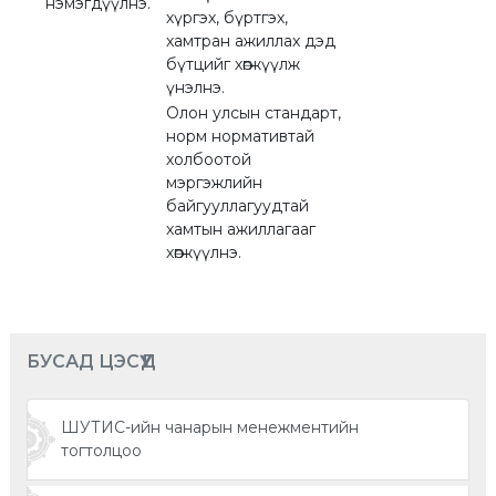
нэмэгдүүлнэ.
хүргэх, бүртгэх,
хамтран ажиллах дэд
бүтцийг хөгжүүлж
үнэлнэ.
Олон улсын стандарт,
норм нормативтай
холбоотой
мэргэжлийн
байгууллагуудтай
хамтын ажиллагааг
хөгжүүлнэ.
БУСАД ЦЭСҮҮД
ШУТИС-ийн чанарын менежментийн
тогтолцоо