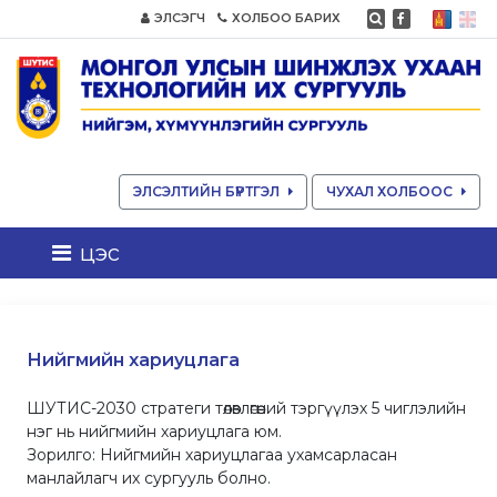
ЭЛСЭГЧ
ХОЛБОО БАРИХ
ЭЛСЭЛТИЙН БҮРТГЭЛ
ЧУХАЛ ХОЛБООС
цэс
Нийгмийн хариуцлага
ШУТИС-2030 стратеги төлөвлөгөөний тэргүүлэх 5 чиглэлийн
нэг нь нийгмийн хариуцлага юм.
Зорилго: Нийгмийн хариуцлагаа ухамсарласан
манлайлагч их сургууль болно.