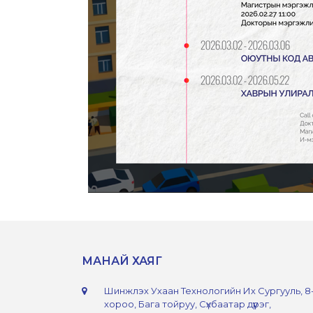
МАНАЙ ХАЯГ
Шинжлэх Ухаан Технологийн Их Сургууль, 8
хороо, Бага тойруу, Сүхбаатар дүүрэг,