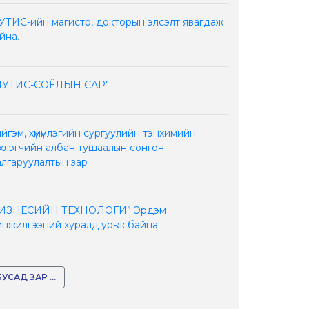
ТИС-ийн магистр, докторын элсэлт явагдаж
йна.
ШУТИС-СОЁЛЫН САР"
йгэм, хүмүүнлэгийн сургуулийн тэнхимийн
хлэгчийн албан тушаалын сонгон
лгаруулалтын зар
БИЗНЕСИЙН ТЕХНОЛОГИ” Эрдэм
нжилгээний хуралд урьж байна
БУСАД ЗАР ...