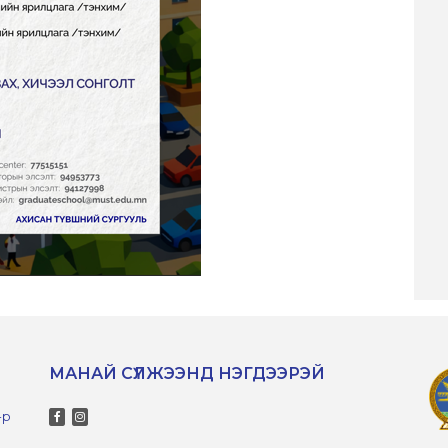
МАНАЙ СҮЛЖЭЭНД НЭГДЭЭРЭЙ
-р