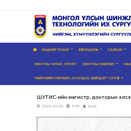
БИДНИЙ ТУХАЙ
БҮРЭЛДЭХҮҮН
САЛБАР
ОЮУТНЫ УРЛАГ, СПОРТ
ОЮУТНЫ ЗӨВЛӨЛ
ЧА
"НИЙГМИЙН ХӨГЖИЛ: АСУУДАЛ, ШИЙДЭЛ" СЭТГҮҮЛ
ШУТИС-ийн магистр, докторын элсэ
2026-02-06
11:30
buhs