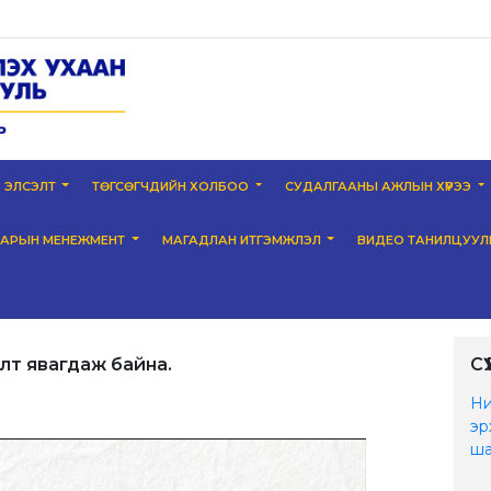
ЭЛСЭЛТ
ТӨГСӨГЧДИЙН ХОЛБОО
СУДАЛГААНЫ АЖЛЫН ХҮРЭЭ
НАРЫН МЕНЕЖМЕНТ
МАГАДЛАН ИТГЭМЖЛЭЛ
ВИДЕО ТАНИЛЦУУЛ
лт явагдаж байна.
С
Ни
эр
ша