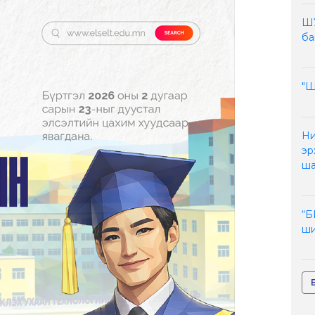
ШУ
ба
"
Ни
эр
ша
“
ши