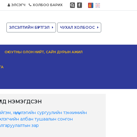
ЭЛСЭГЧ
ХОЛБОО БАРИХ
ЭЛСЭЛТИЙН БҮРТГЭЛ
ЧУХАЛ ХОЛБООС
ОЮУТНЫ ОЛОН НИЙТ, САЙН ДУРЫН АЖИЛ
ГА
ҮҮЛД НЭМЭГДСЭН
йгэм, хүмүүнлэгийн сургуулийн тэнхимийн
хлэгчийн албан тушаалын сонгон
лгаруулалтын зар