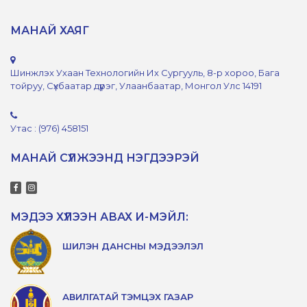
МАНАЙ ХАЯГ
Шинжлэх Ухаан Технологийн Их Сургууль, 8-р хороо, Бага
тойруу, Сүхбаатар дүүрэг, Улаанбаатар, Монгол Улс 14191
Утас : (976) 458151
МАНАЙ СҮЛЖЭЭНД НЭГДЭЭРЭЙ
МЭДЭЭ ХҮЛЭЭН АВАХ И-МЭЙЛ:
ШИЛЭН ДАНСНЫ МЭДЭЭЛЭЛ
АВИЛГАТАЙ ТЭМЦЭХ ГАЗАР