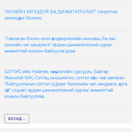
“МУЗЕЙН ИРЭЭДҮЙ БА ДИЖИТАЛЧЛАЛ” Нээлттэй
хэлэлцүүлэг боллоо.
“Савласан бэлэн хоол үйлдвэрлэлийн инновац ба зах
зээлийн чиг хандлага” эрдэм шинжилгээний хурал
амжилттай зохион байгуулагдлаа
ШУТИС-ийн Нийгэм, хүмүүнлэгийн сургууль, Баатар
Мөнхлэй ХХК, Сэтгэц оношилгоо, сэтгэл зүйн төв хамтран
“Байгууллагын сэтгэл судлал: Хөгжлийн чиг хандлага, арга
зүй” сэдэвт эрдэм шинжилгээний хурлыг амжилттай
зохион байгууллаа.
БУСАД ...