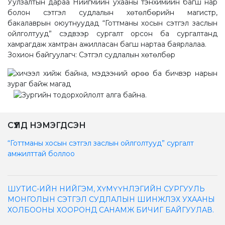
Уулзалтын дараа Нийгмийн ухааны тэнхимийн багш нар
болон сэтгэл судлалын хөтөлбөрийн магистр,
бакалаврын оюутнуудад “Готтманы хосын сэтгэл заслын
ойлголтууд” сэдвээр сургалт орсон ба сургалтанд
хамрагдаж хамтран ажилласан багш нартаа баярлалаа.
Зохион байгуулагч: Сэтгэл судлалын хөтөлбөр
СҮҮЛД НЭМЭГДСЭН
“Готтманы хосын сэтгэл заслын ойлголтууд” сургалт
амжилттай боллоо
ШУТИС-ИЙН НИЙГЭМ, ХҮМҮҮНЛЭГИЙН СУРГУУЛЬ
МОНГОЛЫН СЭТГЭЛ СУДЛАЛЫН ШИНЖЛЭХ УХААНЫ
ХОЛБООНЫ ХООРОНД САНАМЖ БИЧИГ БАЙГУУЛАВ.