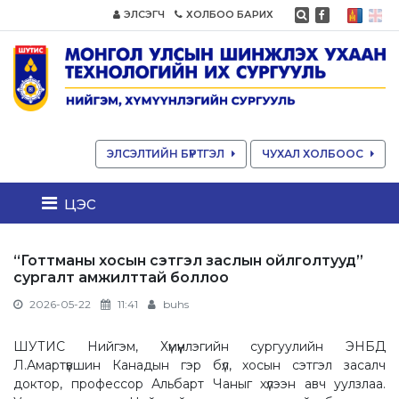
ЭЛСЭГЧ
ХОЛБОО БАРИХ
ЭЛСЭЛТИЙН БҮРТГЭЛ
ЧУХАЛ ХОЛБООС
цэс
“Готтманы хосын сэтгэл заслын ойлголтууд”
сургалт амжилттай боллоо
2026-05-22
11:41
buhs
ШУТИС Нийгэм, Хүмүүнлэгийн сургуулийн ЭНБД
Л.Амартүвшин Канадын гэр бүл, хосын сэтгэл засалч
доктор, профессор Альбарт Чаныг хүлээн авч уулзлаа.