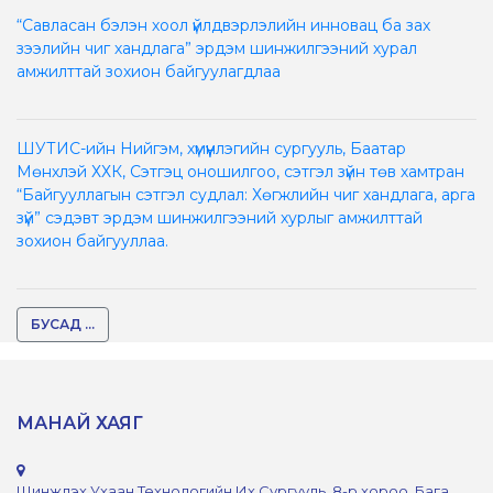
“Савласан бэлэн хоол үйлдвэрлэлийн инновац ба зах
зээлийн чиг хандлага” эрдэм шинжилгээний хурал
амжилттай зохион байгуулагдлаа
ШУТИС-ийн Нийгэм, хүмүүнлэгийн сургууль, Баатар
Мөнхлэй ХХК, Сэтгэц оношилгоо, сэтгэл зүйн төв хамтран
“Байгууллагын сэтгэл судлал: Хөгжлийн чиг хандлага, арга
зүй” сэдэвт эрдэм шинжилгээний хурлыг амжилттай
зохион байгууллаа.
БУСАД ...
МАНАЙ ХАЯГ
Шинжлэх Ухаан Технологийн Их Сургууль, 8-р хороо, Бага