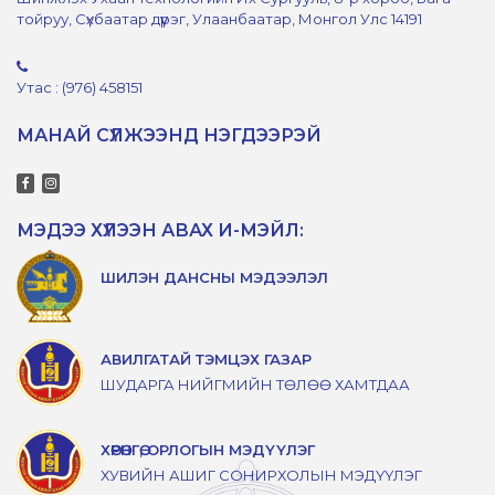
тойруу, Сүхбаатар дүүрэг, Улаанбаатар, Монгол Улс 14191
Утас : (976) 458151
МАНАЙ СҮЛЖЭЭНД НЭГДЭЭРЭЙ
МЭДЭЭ ХҮЛЭЭН АВАХ И-МЭЙЛ:
ШИЛЭН ДАНСНЫ МЭДЭЭЛЭЛ
АВИЛГАТАЙ ТЭМЦЭХ ГАЗАР
ШУДАРГА НИЙГМИЙН ТӨЛӨӨ ХАМТДАА
ХӨРӨНГӨ, ОРЛОГЫН МЭДҮҮЛЭГ
ХУВИЙН АШИГ СОНИРХОЛЫН МЭДҮҮЛЭГ