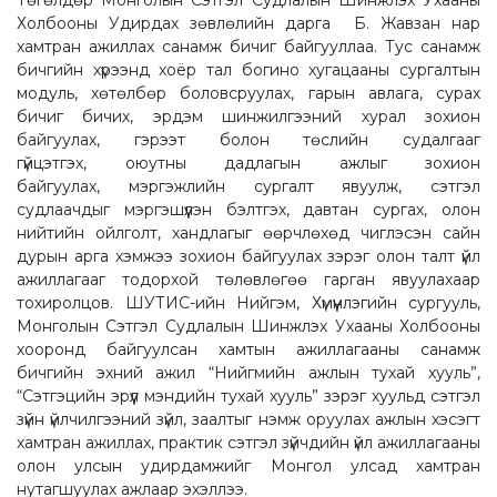
Холбооны Удирдах зөвлөлийн дарга Б. Жавзан нар
хамтран ажиллах санамж бичиг байгууллаа. Тус санамж
бичгийн хүрээнд хоёр тал богино хугацааны сургалтын
модуль, хөтөлбөр боловсруулах, гарын авлага, сурах
бичиг бичих, эрдэм шинжилгээний хурал зохион
байгуулах, гэрээт болон төслийн судалгааг
гүйцэтгэх, оюутны дадлагын ажлыг зохион
байгуулах, мэргэжлийн сургалт явуулж, сэтгэл
судлаачдыг мэргэшүүлэн бэлтгэх, давтан сургах, олон
нийтийн ойлголт, хандлагыг өөрчлөхөд чиглэсэн сайн
дурын арга хэмжээ зохион байгуулах зэрэг олон талт үйл
ажиллагааг тодорхой төлөвлөгөө гарган явуулахаар
тохиролцов. ШУТИС-ийн Нийгэм, Хүмүүнлэгийн сургууль,
Монголын Сэтгэл Судлалын Шинжлэх Ухааны Холбооны
хооронд байгуулсан хамтын ажиллагааны санамж
бичгийн эхний ажил “Нийгмийн ажлын тухай хууль”,
“Сэтгэцийн эрүүл мэндийн тухай хууль” зэрэг хуульд сэтгэл
зүйн үйлчилгээний зүйл, заалтыг нэмж оруулах ажлын хэсэгт
хамтран ажиллах, практик сэтгэл зүйчдийн үйл ажиллагааны
олон улсын удирдамжийг Монгол улсад хамтран
нутагшуулах ажлаар эхэллээ.