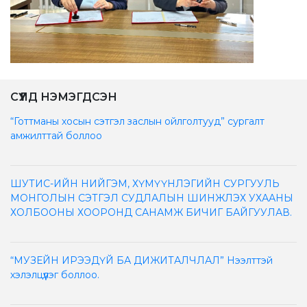
СҮҮЛД НЭМЭГДСЭН
“Готтманы хосын сэтгэл заслын ойлголтууд” сургалт
амжилттай боллоо
ШУТИС-ИЙН НИЙГЭМ, ХҮМҮҮНЛЭГИЙН СУРГУУЛЬ
МОНГОЛЫН СЭТГЭЛ СУДЛАЛЫН ШИНЖЛЭХ УХААНЫ
ХОЛБООНЫ ХООРОНД САНАМЖ БИЧИГ БАЙГУУЛАВ.
“МУЗЕЙН ИРЭЭДҮЙ БА ДИЖИТАЛЧЛАЛ” Нээлттэй
хэлэлцүүлэг боллоо.