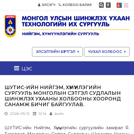
ЭЛСЭГЧ
ХОЛБОО БАРИХ
ЭЛСЭЛТИЙН БҮРТГЭЛ
ЧУХАЛ ХОЛБООС
цэс
ШУТИС-ИЙН НИЙГЭМ, ХҮМҮҮНЛЭГИЙН
СУРГУУЛЬ МОНГОЛЫН СЭТГЭЛ СУДЛАЛЫН
ШИНЖЛЭХ УХААНЫ ХОЛБООНЫ ХООРОНД
САНАМЖ БИЧИГ БАЙГУУЛАВ.
2026-05-12
12:14
buhs
ШУТИС-ийн Нийгэм, Хүмүүнлэгийн сургуулийн захирал Я.
Төгөлдөр Монголын Сэтгэл Судлалын Шинжлэх Ухааны