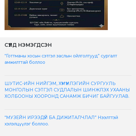
СҮҮЛД НЭМЭГДСЭН
“Готтманы хосын сэтгэл заслын ойлголтууд” сургалт
амжилттай боллоо
ШУТИС-ИЙН НИЙГЭМ, ХҮМҮҮНЛЭГИЙН СУРГУУЛЬ
МОНГОЛЫН СЭТГЭЛ СУДЛАЛЫН ШИНЖЛЭХ УХААНЫ
ХОЛБООНЫ ХООРОНД САНАМЖ БИЧИГ БАЙГУУЛАВ.
“МУЗЕЙН ИРЭЭДҮЙ БА ДИЖИТАЛЧЛАЛ” Нээлттэй
хэлэлцүүлэг боллоо.