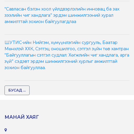
“Савласан бэлэн хоол үйлдвэрлэлийн инновац ба зах
зээлийн чиг хандлага” эрдэм шинжилгээний хурал
амжилттай зохион байгуулагдлаа
ШУТИС-ийн Нийгэм, хүмүүнлэгийн сургууль, Баатар
Мөнхлэй ХХК, Сэтгэц оношилгоо, сэтгэл зүйн төв хамтран
“Байгууллагын сэтгэл судлал: Хөгжлийн чиг хандлага, арга
зүй” сэдэвт эрдэм шинжилгээний хурлыг амжилттай
зохион байгууллаа.
БУСАД ...
МАНАЙ ХАЯГ