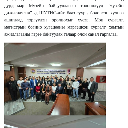
дурдснаар Музейн байгууллагын төлөөллүүд “музейн
дижиталчлал” -д ШУТИС-ийг бааз суурь, боловсон хүчнээ
ашиглаад тэргүүлэн оролцохыг хүсэв. Мөн сургалт,
магистрын богино хугацааны мэргэшсэн сургалт, хамтын
ажиллагааны гэрээ байгуулах талаар олон санал гаргалаа.