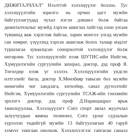
ДИЖИТАЛЧЛАЛ” Нээлттэй хэлэлцүүлэг боллоо. Тус
хэлэлцүүлгийн зорилго нь орчин цагт музейн
байгууллагуудад чухал нэгэн дэвшил болж байгаа
дижиталчлалыг музейд хэрхэн ашиглах хийгээд олон улсын
түвшинд яаж хэрэглэж байгаа, харин монгол улсад музейн
сан хөмрөг, үзүүлэнд хэрхэн ашиглаж болох талаар мэдлэг
туршлагаа хуваалцсан сонирхолтой хэлэлцүүлэг болж
өнгөрлөө. Тус хэлэлцүүлгийг нээж ШУТИС-ийн Нийгэм,
Хүмүүнлэгийн сургуулийн захирал, доктор, дэд проф Я.
Төгөлдөр нээж үг хэллээ. Хэлэлцүүлэгийн үндсэн
илтгэлийг багш, доктор Х.Мөнхбаяр тавьсан бол музейн
өнөөгийн чиг хандлага, хөтөлбөр, санал дүгнэлтийг
Нийгэм, Хүмүүнлэгийн сургуулийн ТСАЖ-ийн тэнхмийн
эрхлэгч доктор, дэд проф Д.Наранцацрал ярьж
танилцууллаа. Хэлэлцүүлэгт Соёл спорт аялал жуулчлал
залуучуудын яамны төлөөлөл, Соёл урлаг судлалын
хүрээлэн төдийгүй музейн 13 байгууллагын 40 гаруй
хүмүүс уригдан оролцов. Хэлэлцүүлгээс гаргасан саналд