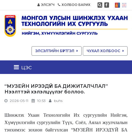
ЭЛСЭГЧ
ХОЛБОО БАРИХ
ЭЛСЭЛТИЙН БҮРТГЭЛ
ЧУХАЛ ХОЛБООС
цэс
“МУЗЕЙН ИРЭЭДҮЙ БА ДИЖИТАЛЧЛАЛ”
Нээлттэй хэлэлцүүлэг боллоо.
2026-05-11
10:53
buhs
Шинжлэх Ухаан Технологийн Их сургуулийн Нийгэм,
Хүмүүнлэгийн сургуулийн Түүх, Соёл, Аялал жуулчлалын
тэнхимээс зохион байгуулсан “МУЗЕЙН ИРЭЭДҮЙ БА