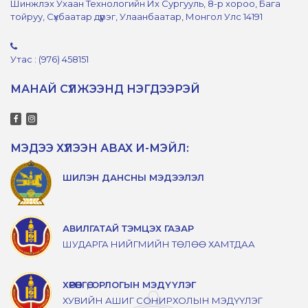
Шинжлэх Ухаан Технологийн Их Сургууль, 8-р хороо, Бага
тойруу, Сүхбаатар дүүрэг, Улаанбаатар, Монгол Улс 14191
Утас : (976) 458151
МАНАЙ СҮЛЖЭЭНД НЭГДЭЭРЭЙ
МЭДЭЭ ХҮЛЭЭН АВАХ И-МЭЙЛ:
ШИЛЭН ДАНСНЫ МЭДЭЭЛЭЛ
АВИЛГАТАЙ ТЭМЦЭХ ГАЗАР
ШУДАРГА НИЙГМИЙН ТӨЛӨӨ ХАМТДАА
ХӨРӨНГӨ, ОРЛОГЫН МЭДҮҮЛЭГ
ХУВИЙН АШИГ СОНИРХОЛЫН МЭДҮҮЛЭГ