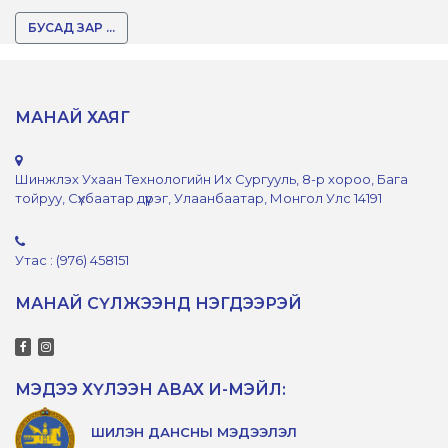
БУСАД ЗАР ...
МАНАЙ ХАЯГ
Шинжлэх Ухаан Технологийн Их Сургууль, 8-р хороо, Бага
тойруу, Сүхбаатар дүүрэг, Улаанбаатар, Монгол Улс 14191
Утас : (976) 458151
МАНАЙ СҮЛЖЭЭНД НЭГДЭЭРЭЙ
МЭДЭЭ ХҮЛЭЭН АВАХ И-МЭЙЛ:
ШИЛЭН ДАНСНЫ МЭДЭЭЛЭЛ