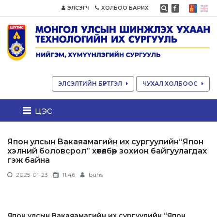
ЭЛСЭГЧ
ХОЛБОО БАРИХ
ЭЛСЭЛТИЙН БҮРТГЭЛ
ЧУХАЛ ХОЛБООС
цэс
Япон улсын Вакаяамагийн их сургуулийн“Япон
хэлний боловсрол” хөтөлбөр зохион байгуулагдах
гэж байна
2025-01-23
11:46
buhs
Япон улсын Вакаяамагийн их сургуулийн “Япон