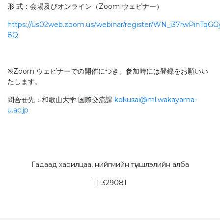
形 式：会場及びオンライン（Zoom ウェビナー）
https://us02web.zoom.us/webinar/register/WN_i37rwPinTq
8Q
※Zoom ウェビナーでの開催につき、参加時には登録をお願いい
たします。
問合せ先：和歌⼭⼤学 国際交流課
kokusai@ml.wakayama-
u.ac.jp
Гадаад харилцаа, нийгмийн түншлэлийн алба
11-329081