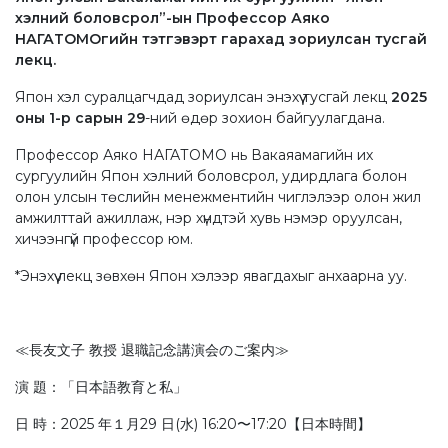
хэлний боловсрол”-ын Профессор Аяко
НАГАТОМОгийн тэтгэвэрт гарахад зориулсан тусгай
лекц.
Япон хэл суралцагчдад зориулсан энэхүү тусгай лекц
2025
оны 1-р сарын 29
-ний өдөр зохион байгуулагдана.
Профессор Аяко НАГАТОМО нь Вакаяамагийн их
сургуулийн Япон хэлний боловсрол, удирдлага болон
олон улсын төслийн менежментийн чиглэлээр олон жил
амжилттай ажиллаж, нэр хүндтэй хувь нэмэр оруулсан,
хичээнгүй профессор юм.
*Энэхүү лекц зөвхөн Япон хэлээр явагдахыг анхаарна уу.
≪⻑友⽂⼦ 教授 退職記念講演会のご案内≫
演 題：「⽇本語教育と私」
⽇ 時：2025 年１⽉29 ⽇(⽔) 16:20〜17:20【⽇本時間】