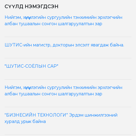
СҮҮЛД НЭМЭГДСЭН
Нийгэм, хүмүүнлэгийн сургуулийн тэнхимийн эрхлэгчийн
албан тушаалын сонгон шалгаруулалтын зар
ШУТИС-ийн магистр, докторын элсэлт явагдаж байна.
"ШУТИС-СОЁЛЫН САР"
Нийгэм, хүмүүнлэгийн сургуулийн тэнхимийн эрхлэгчийн
албан тушаалын сонгон шалгаруулалтын зар
“БИЗНЕСИЙН ТЕХНОЛОГИ” Эрдэм шинжилгээний
хуралд урьж байна