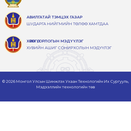
АВИЛГАТАЙ ТЭМЦЭХ ГАЗАР
ШУДАРГА НИЙГМИЙН ТӨЛӨӨ ХАМТДАА
ХӨРӨНГӨ, ОРЛОГЫН МЭДҮҮЛЭГ
ХУВИЙН АШИГ СОНИРХОЛЫН МЭДҮҮЛЭГ
© 2026 Монгол Улсын Шинжлэх Ухаан Технологийн Их Сургууль,
Мэдээллийн технологийн төв