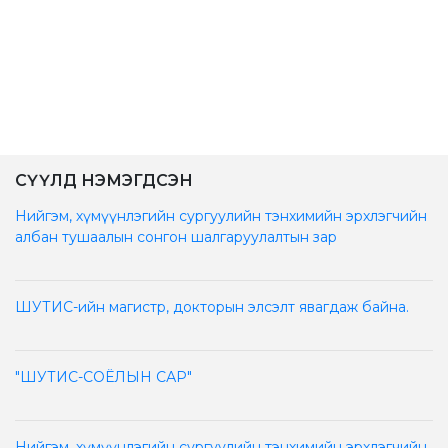
СҮҮЛД НЭМЭГДСЭН
Нийгэм, хүмүүнлэгийн сургуулийн тэнхимийн эрхлэгчийн
албан тушаалын сонгон шалгаруулалтын зар
ШУТИС-ийн магистр, докторын элсэлт явагдаж байна.
"ШУТИС-СОЁЛЫН САР"
Нийгэм, хүмүүнлэгийн сургуулийн тэнхимийн эрхлэгчийн