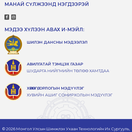
МАНАЙ СҮЛЖЭЭНД НЭГДЭЭРЭЙ
МЭДЭЭ ХҮЛЭЭН АВАХ И-МЭЙЛ:
ШИЛЭН ДАНСНЫ МЭДЭЭЛЭЛ
АВИЛГАТАЙ ТЭМЦЭХ ГАЗАР
ШУДАРГА НИЙГМИЙН ТӨЛӨӨ ХАМТДАА
ХӨРӨНГӨ, ОРЛОГЫН МЭДҮҮЛЭГ
ХУВИЙН АШИГ СОНИРХОЛЫН МЭДҮҮЛЭГ
© 2026 Монгол Улсын Шинжлэх Ухаан Технологийн Их Сургууль,