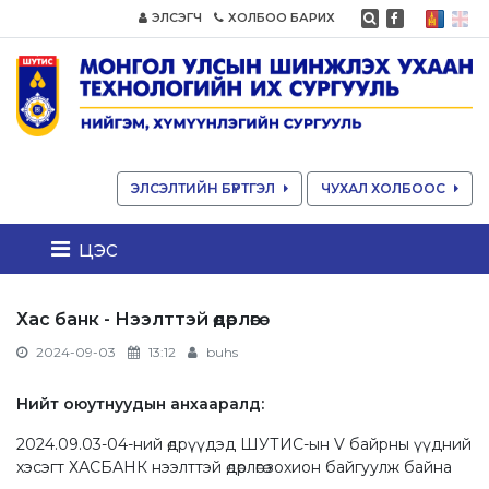
ЭЛСЭГЧ
ХОЛБОО БАРИХ
ЭЛСЭЛТИЙН БҮРТГЭЛ
ЧУХАЛ ХОЛБООС
цэс
Хас банк - Нээлттэй өдөрлөгө
2024-09-03
13:12
buhs
Нийт оюутнуудын анхааралд:
2024.09.03-04-ний өдрүүдэд ШУТИС-ын V байрны үүдний
хэсэгт ХАСБАНК нээлттэй өдөрлөгө зохион байгуулж байна