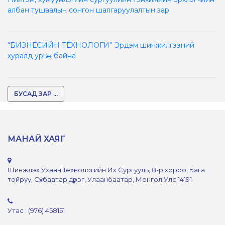
албан тушаалын сонгон шалгаруулалтын зар
“БИЗНЕСИЙН ТЕХНОЛОГИ” Эрдэм шинжилгээний
хуралд урьж байна
БУСАД ЗАР ...
МАНАЙ ХАЯГ
Шинжлэх Ухаан Технологийн Их Сургууль, 8-р хороо, Бага
тойруу, Сүхбаатар дүүрэг, Улаанбаатар, Монгол Улс 14191
Утас : (976) 458151