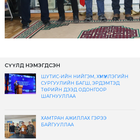
СҮҮЛД НЭМЭГДСЭН
ШУТИС-ИЙН НИЙГЭМ, ХҮМҮҮНЛЭГИЙН
СУРГУУЛИЙН БАГШ, ЭРДЭМТЭД
ТӨРИЙН ДЭЭД ОДОНГООР
ШАГНУУЛЛАА
ХАМТРАН АЖИЛЛАХ ГЭРЭЭ
БАЙГУУЛЛАА