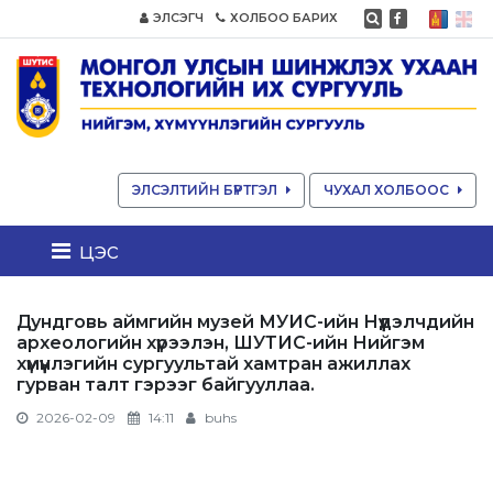
ЭЛСЭГЧ
ХОЛБОО БАРИХ
ЭЛСЭЛТИЙН БҮРТГЭЛ
ЧУХАЛ ХОЛБООС
цэс
Дундговь аймгийн музей МУИС-ийн Нүүдэлчдийн
археологийн хүрээлэн, ШУТИС-ийн Нийгэм
хүмүүнлэгийн сургуультай хамтран ажиллах
гурван талт гэрээг байгууллаа.
2026-02-09
14:11
buhs