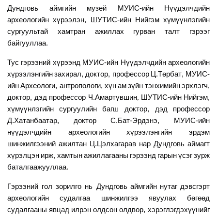
Дундговь
аймгийн
музей
МУИС
-
ийн
Нүүдэлчдийн
археологийн
хүрээлэн
,
ШУТИС
-
ийн
Нийгэм
хүмүүнлэгийн
сургуультай
хамтран
ажиллах
гурван
талт
гэрээг
байгууллаа
.
Тус
гэрээний
хүрээнд
МУИС
-
ийн
Нүүдэлчдийн
археологийн
хүрээлэнгийн
захирал
,
доктор
,
профессор
Ц
.
Төрбат
,
МУИС
-
ийн
Археологи
,
антропологи
,
хүн
ам
зүйн
тэнхимийн
эрхлэгч
,
доктор
,
дэд
профессор
Ч
.
Амартүвшин
ШУТИС
-
ийн
Нийгэм
,
,
хүмүүнлэгийн
сургуулийн
багш
доктор
,
дэд
профессор
Д
.
Хатанбаатар
,
доктор
С
.
Бат
-
Эрдэнэ
,
МУИС
-
ийн
нүүдэлчдийн
археологийн
хүрээлэнгийн
эрдэм
шинжилгээний
ажилтан
Ц
.
Цэлхагарав
нар
Дундговь
аймагт
хүрэлцэн
ирж
,
хамтын
ажиллагааны
гэрээнд
гарын
үсэг
зурж
баталгаажууллаа
.
Гэрээний
гол
зорилго
нь
Дундговь
аймгийн
нутаг
дэвсгэрт
археологийн
судалгаа
шинжилгээ
явуулах
бөгөөд
судалгааны
явцад
илрэн
олдсон
олдвор
,
хэрэглэгдэхүүнийг