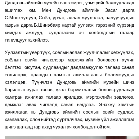
Дундговь
аймгийн
музейн
сан
хөмрөг
,
үзмэрийг
баяжуулахад
ашиглах
юм
.
Мөн
Дундговь
аймгийн
Засаг
дарга
С
.
Мөнхчулуун
,
Соёл
,
урлаг
,
аялал
жуулчлал
,
залуучуудын
газрын
дарга
Б
.
Шинэбаяр
нартай
уулзаж
,
гэрээний
хүрээнд
хийгдэх
ажлууд
,
судалгааны
ач
холбогдлын
талаар
танилцуулга
хийлээ
.
Уулзалтын
үеэр
түүх
,
соёлын
аялал
жуулчлалыг
хөгжүүлэх
,
соёлын
өвийн
чиглэлээр
мэргэжлийн
боловсон
хүчин
бэлтгэх
,
оюутан
,
судлаачдыг
дадлагажуулах
талаар
санал
солилцож
,
цаашдын
хамтын
ажиллагааны
боломжуудыг
хэлэлцэв
.
Түүнчлэн
Дундговь
аймгийн
музейн
шинэ
барилгын
зураг
төсөв
,
үзэл
баримтлалыг
боловсруулахад
хамтран
ажиллах
талаар
ярилцаж
,
мэргэжлийн
зөвлөгөө
,
дэмжлэг
авах
чиглэлд
санал
нэгдлээ
.
Энэхүү
хамтын
ажиллагаа
нь
Дундговь
аймгийн
соёлын
өвийг
судлах
,
хамгаалах
,
олон
нийтэд
сурталчлах
,
музейн
үйл
ажиллагааг
шинэ
шатанд
гаргахад
чухал
ач
холбогдолтой
юм
.