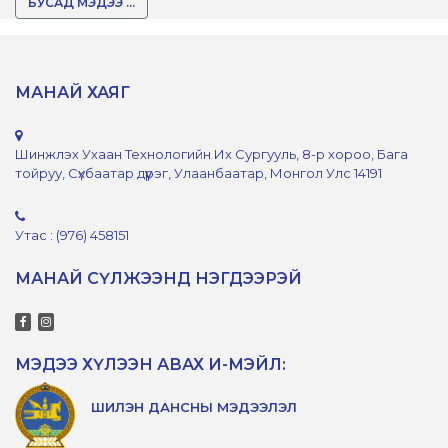
БУСАД МЭДЭЭ ...
МАНАЙ ХАЯГ
Шинжлэх Ухаан Технологийн Их Сургууль, 8-р хороо, Бага
тойруу, Сүхбаатар дүүрэг, Улаанбаатар, Монгол Улс 14191
Утас : (976) 458151
МАНАЙ СҮЛЖЭЭНД НЭГДЭЭРЭЙ
МЭДЭЭ ХҮЛЭЭН АВАХ И-МЭЙЛ:
ШИЛЭН ДАНСНЫ МЭДЭЭЛЭЛ