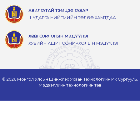
АВИЛГАТАЙ ТЭМЦЭХ ГАЗАР
ШУДАРГА НИЙГМИЙН ТӨЛӨӨ ХАМТДАА
ХӨРӨНГӨ, ОРЛОГЫН МЭДҮҮЛЭГ
ХУВИЙН АШИГ СОНИРХОЛЫН МЭДҮҮЛЭГ
© 2026 Монгол Улсын Шинжлэх Ухаан Технологийн Их Сургууль,
Мэдээллийн технологийн төв